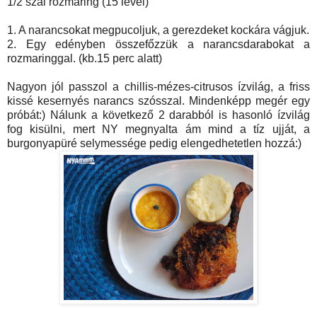
1/2 szál rozmaring (15 levél)
1. A narancsokat megpucoljuk, a gerezdeket kockára vágjuk.
2. Egy edényben összefőzzük a narancsdarabokat a
rozmaringgal. (kb.15 perc alatt)
Nagyon jól passzol a chillis-mézes-citrusos ízvilág, a friss
kissé kesernyés narancs szósszal. Mindenképp megér egy
próbát:) Nálunk a következő 2 darabból is hasonló ízvilág
fog kisülni, mert NY megnyalta ám mind a tíz ujját, a
burgonyapüré selymessége pedig elengedhetetlen hozzá:)