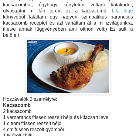
kacsacombot, úgyhogy kénytelen voltam kutakodni,
olvasgatni mi fán terem ez a kacsacomb.
Lila füge
könyvéből találtam egy nagyon szimpatikus narancsos
kacsacomb receptet és azt variáltam át a mi ízvilágunkra,
illetve annak függvényében ami otthon volt:) Ez sült ki
belőle:)
Hozzávalók 2 személyre:
Kacsacomb
2 kacsacomb
1 vérnarancs frissen reszelt héja és kifacsart leve
1 citrom frissen reszelt héja
4 cm frissen reszelt gyömbér
1 tk őrölt chilli