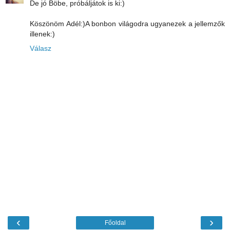
De jó Böbe, próbáljátok is ki:)
Köszönöm Adél:)A bonbon világodra ugyanezek a jellemzők
illenek:)
Válasz
‹
›
Főoldal