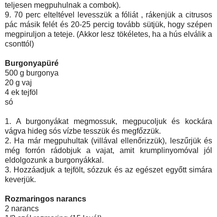
teljesen megpuhulnak a combok).
9. 70 perc elteltével levesszük a fóliát , rákenjük a citrusos
pác másik felét és 20-25 percig tovább sütjük, hogy szépen
megpiruljon a teteje. (Akkor lesz tökéletes, ha a hús elválik a
csonttól)
Burgonyapüré
500 g burgonya
20 g vaj
4 ek tejföl
só
1. A burgonyákat megmossuk, megpucoljuk és kockára
vágva hideg sós vízbe tesszük és megfőzzük.
2. Ha már megpuhultak (villával ellenőrizzük), leszűrjük és
még forrón rádobjuk a vajat, amit krumplinyomóval jól
eldolgozunk a burgonyákkal.
3. Hozzáadjuk a tejfölt, sózzuk és az egészet egyőtt simára
keverjük.
Rozmaringos narancs
2 narancs