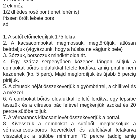
2 ek méz
1/2 dl édes rosé bor (lehet fehér is)
frissen őrölt fekete bors
só
1. A sütőt előmelegítjük 175 fokra.
2. A kacsacombokat megmossuk, megtöröljük, átlósan
beirdaljuk (vigyázzunk, hogy a húsba ne vágjunk bele)
3. Sózzuk, borsozzuk mindkét oldalát.
4. Egy száraz serpenyőben közepes lángon sütjük a
combokat bőrös oldalukkal lefele fordítva, amíg pirulni nem
kezdenek (kb. 5 perc). Majd megfordítjuk és újabb 5 percig
pirítjuk.
5. A citrusok héját összekeverjük a gyömbérrel, a chillivel és
a mézzel.
6. A combokat bőrös oldalukkal felfelé fordítva egy tepsibe
tesszük és a citrusos pác felével megkenjük azokat és 20
percre sütőbe toljuk.
7. A vérnarancs kifacsart levét összekeverjük a borral.
8. Kivesszük a combokat a sütőből, meglocsoljuk a
vérnarancsos-boros keverékkel és alufóliával letakarva
visszatoljuk a sütőbe minimum 70 percre (addig amíg