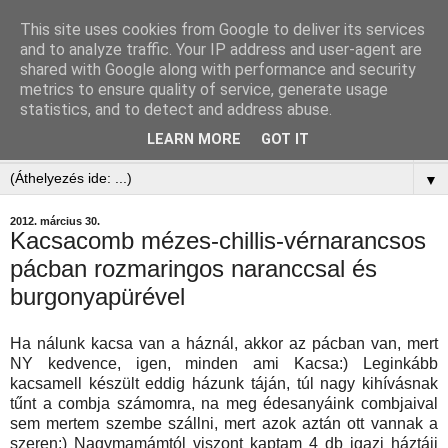
This site uses cookies from Google to deliver its services
and to analyze traffic. Your IP address and user-agent are
shared with Google along with performance and security
metrics to ensure quality of service, generate usage
statistics, and to detect and address abuse.
LEARN MORE
GOT IT
▼
▼
2012. március 30.
Kacsacomb mézes-chillis-vérnarancsos
pácban rozmaringos naranccsal és
burgonyapürével
Ha nálunk kacsa van a háznál, akkor az pácban van, mert
NY kedvence, igen, minden ami Kacsa:) Leginkább
kacsamell készült eddig házunk táján, túl nagy kihívásnak
tűnt a combja számomra, na meg édesanyáink combjaival
sem mertem szembe szállni, mert azok aztán ott vannak a
szeren:) Nagymamámtól viszont kaptam 4 db igazi háztáji