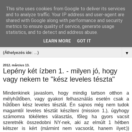
This site uses cookies from Google to deliver its services
and to analyze traffic. Your IP address and user-agent are
shared with Google along with performance and security
metrics to ensure quality of service, generate usage
statistics, and to detect and address abuse.
LEARN MORE
GOT IT
▼
▼
2012. március 13.
Lepény két ízben 1. - milyen jó, hogy
vagy nekem te "kész leveles tészta"
Mindenkinek javaslom, hogy mindig tartson otthon a
mélyhűtőben, vagy gyakori felhasználás esetén csak a
hűtőben kész leveles tésztát. Én sajnos még nem tudok
magamtól leveles tésztát készíteni (mission 1.), úgyhogy
számomra tökéletes választás, főleg ha gyors vacsit
szeretnék összedobni NY-nek, aki az elmúlt 1 hétben
kétszer is kért (mármint nem vacsorát, hanem ilyet:))