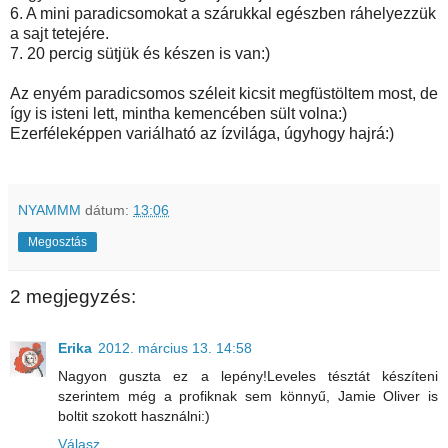
6. A mini paradicsomokat a szárukkal egészben ráhelyezzük
a sajt tetejére.
7. 20 percig sütjük és készen is van:)
Az enyém paradicsomos széleit kicsit megfüstöltem most, de
így is isteni lett, mintha kemencében sült volna:)
Ezerféleképpen variálható az ízvilága, úgyhogy hajrá:)
NYAMMM
dátum:
13:06
Megosztás
2 megjegyzés:
Erika
2012. március 13. 14:58
Nagyon guszta ez a lepény!Leveles tésztát készíteni
szerintem még a profiknak sem könnyű, Jamie Oliver is
boltit szokott használni:)
Válasz