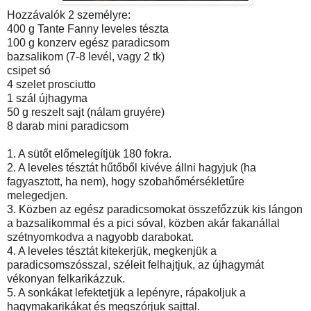
Hozzávalók 2 személyre:
400 g Tante Fanny leveles tészta
100 g konzerv egész paradicsom
bazsalikom (7-8 levél, vagy 2 tk)
csipet só
4 szelet prosciutto
1 szál újhagyma
50 g reszelt sajt (nálam gruyére)
8 darab mini paradicsom
1. A sütőt előmelegítjük 180 fokra.
2. A leveles tésztát hűtőből kivéve állni hagyjuk (ha
fagyasztott, ha nem), hogy szobahőmérsékletűre
melegedjen.
3. Közben az egész paradicsomokat összefőzzük kis lángon
a bazsalikommal és a pici sóval, közben akár fakanállal
szétnyomkodva a nagyobb darabokat.
4. A leveles tésztát kitekerjük, megkenjük a
paradicsomszósszal, széleit felhajtjuk, az újhagymát
vékonyan felkarikázzuk.
5. A sonkákat lefektetjük a lepényre, rápakoljuk a
hagymakarikákat és megszórjuk sajttal.