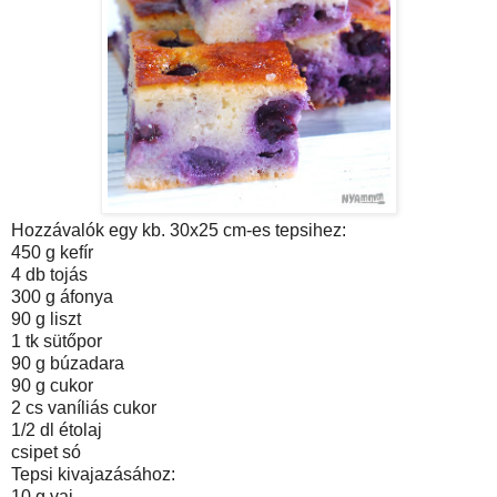
Hozzávalók egy kb. 30x25 cm-es tepsihez:
450 g kefír
4 db tojás
300 g áfonya
90 g liszt
1 tk sütőpor
90 g búzadara
90 g cukor
2 cs vaníliás cukor
1/2 dl étolaj
csipet só
Tepsi kivajazásához:
10 g vaj