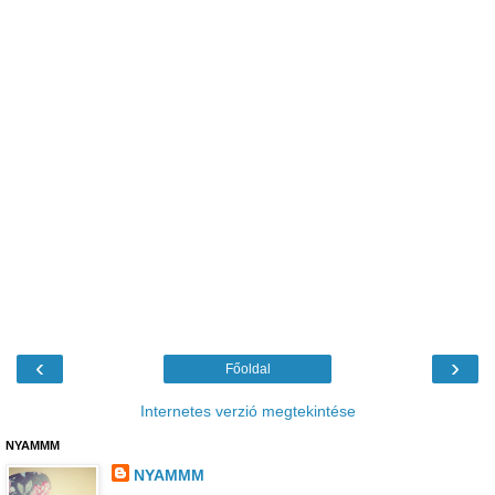
‹
›
Főoldal
Internetes verzió megtekintése
NYAMMM
NYAMMM