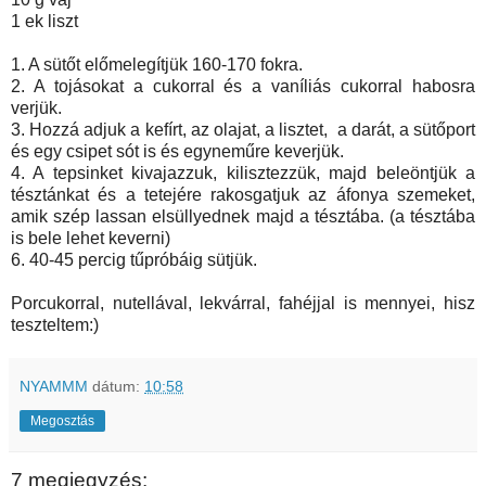
1 ek liszt
1. A sütőt előmelegítjük 160-170 fokra.
2. A tojásokat a cukorral és a vaníliás cukorral habosra
verjük.
3. Hozzá adjuk a kefírt, az olajat, a lisztet, a darát, a sütőport
és egy csipet sót is és egyneműre keverjük.
4. A tepsinket kivajazzuk, kilisztezzük, majd beleöntjük a
tésztánkat és a tetejére rakosgatjuk az áfonya szemeket,
amik szép lassan elsüllyednek majd a tésztába. (a tésztába
is bele lehet keverni)
6. 40-45 percig tűpróbáig sütjük.
Porcukorral, nutellával, lekvárral, fahéjjal is mennyei, hisz
teszteltem:)
NYAMMM
dátum:
10:58
Megosztás
7 megjegyzés: