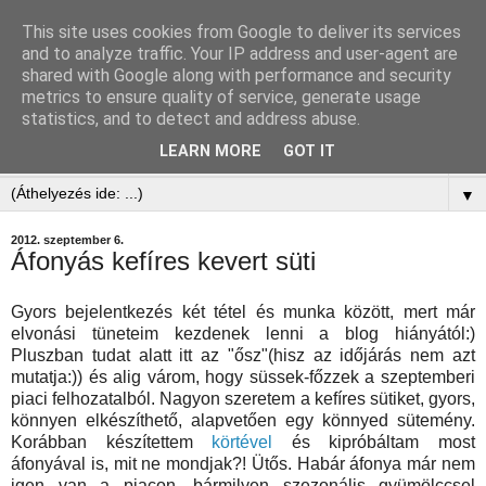
This site uses cookies from Google to deliver its services
and to analyze traffic. Your IP address and user-agent are
shared with Google along with performance and security
metrics to ensure quality of service, generate usage
statistics, and to detect and address abuse.
LEARN MORE
GOT IT
▼
▼
2012. szeptember 6.
Áfonyás kefíres kevert süti
Gyors bejelentkezés két tétel és munka között, mert már
elvonási tüneteim kezdenek lenni a blog hiányától:)
Pluszban tudat alatt itt az "ősz"(hisz az időjárás nem azt
mutatja:)) és alig várom, hogy süssek-főzzek a szeptemberi
piaci felhozatalból. Nagyon szeretem a kefíres sütiket, gyors,
könnyen elkészíthető, alapvetően egy könnyed sütemény.
Korábban készítettem
körtével
és kipróbáltam most
áfonyával is, mit ne mondjak?! Ütős. Habár áfonya már nem
igen van a piacon, bármilyen szezonális gyümölccsel