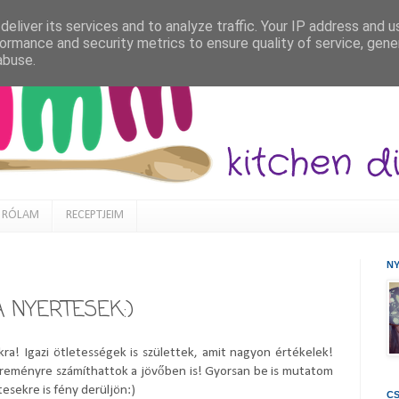
eliver its services and to analyze traffic. Your IP address and 
ormance and security metrics to ensure quality of service, gen
abuse.
RÓLAM
RECEPTJEIM
N
 NYERTESEK:)
a! Igazi ötletességek is születtek, amit nagyon értékelek!
ereményre számíthattok a jövőben is! Gyorsan be is mutatom
esekre is fény derüljön:)
CS