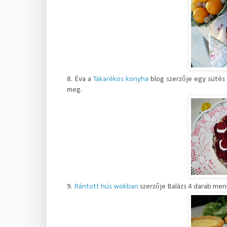
8. Éva a
Takarékos konyha
blog szerzője egy sütés 
meg.
9.
Rántott hús wokban
szerzője Balázs 4 darab menn