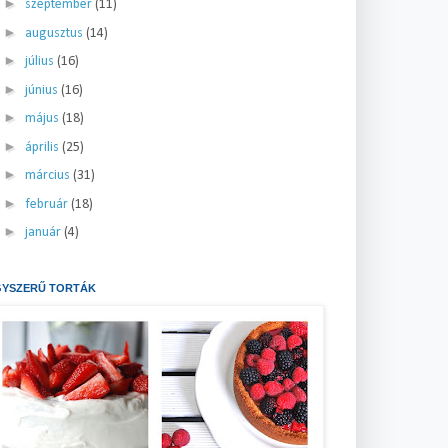
►
szeptember
(11)
►
augusztus
(14)
►
július
(16)
►
június
(16)
►
május
(18)
►
április
(25)
►
március
(31)
►
február
(18)
►
január
(4)
GYSZERŰ TORTÁK