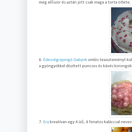
meg először és aztán jött csak maga a torta ötlete.
6.
Édességrajongó Gabynk
omlós teasüteményt küld
a gyöngyökkel díszített puncsos és kávés korongokk
7.
Era
kreatívan egy 4 ízű, 4 fonatos kaláccsal nevezet