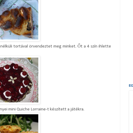
nélküli tortával örvendeztet meg minket. Őt a 4 szín ihlette
E
yei mini Quiche Lorraine-t készített a játékra.