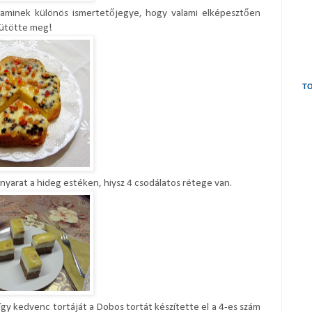
 aminek különös ismertetőjegye, hogy valami elképesztően
sütötte meg!
TO
 a nyarat a hideg estéken, hiysz 4 csodálatos rétege van.
gy kedvenc tortáját a Dobos tortát készítette el a 4-es szám