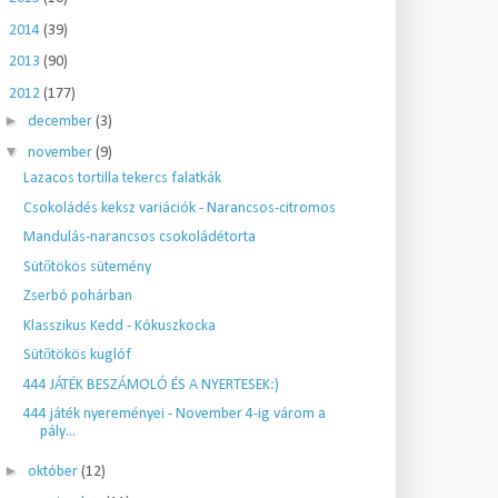
►
2014
(39)
►
2013
(90)
▼
2012
(177)
►
december
(3)
▼
november
(9)
Lazacos tortilla tekercs falatkák
Csokoládés keksz variációk - Narancsos-citromos
Mandulás-narancsos csokoládétorta
Sütőtökös sütemény
Zserbó pohárban
Klasszikus Kedd - Kókuszkocka
Sütőtökös kuglóf
444 JÁTÉK BESZÁMOLÓ ÉS A NYERTESEK:)
444 játék nyereményei - November 4-ig várom a
pály...
►
október
(12)