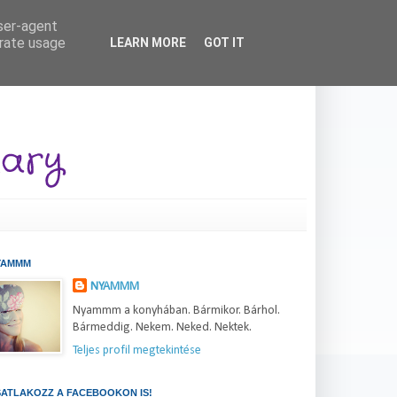
user-agent
erate usage
LEARN MORE
GOT IT
YAMMM
NYAMMM
Nyammm a konyhában. Bármikor. Bárhol.
Bármeddig. Nekem. Neked. Nektek.
Teljes profil megtekintése
ATLAKOZZ A FACEBOOKON IS!