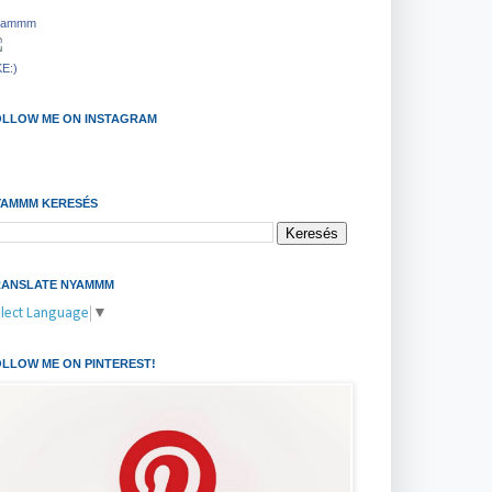
yammm
KE:)
OLLOW ME ON INSTAGRAM
YAMMM KERESÉS
RANSLATE NYAMMM
lect Language
▼
LLOW ME ON PINTEREST!