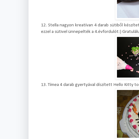
12. Stella nagyon kreatívan 4 darab sütiből készíte
ezzel a sütivel ünnepelték a 4.évfordulót:) Gratulál
13. Tímea 4 darab gyertyával díszített Hello Kitty t