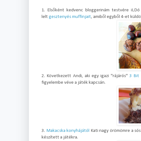
1. Elsőként kedvenc bloggerinám testvére iLDó -
lelt
gesztenyés muffinjait
, amiből egyből 4-et küldöt
2. Következett Andi, aki egy igazi "rájárós"
3 Bit
figyelembe véve a játék kapcsán.
3.
Makacska konyhájától
Kati nagy örömömre a sós v
készített a játékra.