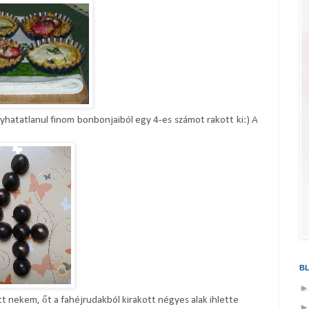
hatatlanul finom bonbonjaiból egy 4-es számot rakott ki:) A
B
t nekem, őt a fahéjrudakból kirakott négyes alak ihlette