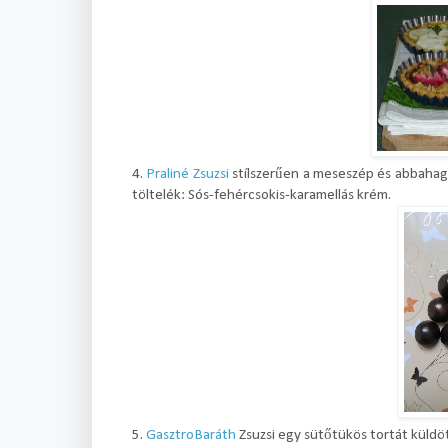
4.
Praliné Zsuzsi
stílszerűen a meseszép és abbahagy
töltelék: Sós-fehércsokis-karamellás krém.
5.
GasztroBaráth
Zsuzsi egy sütőtükös tortát küldöt