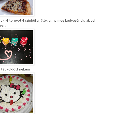
tt 4-4 tornyot 4 színből a játékra, na meg kedvesének, akivel
unk!
ortát küldött nekem.