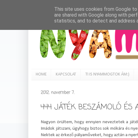
This site uses cookies from Google to d
are shared with Google along with perf
statistics, and to detect and address 
HOME
KAPCSOLAT
TI IS NYAMMOGTOK ÁM:)
2012. november 7.
444 JÁTÉK BESZÁMOLÓ ÉS A
Nagyon örültem, hogy ennyien neveztetek a játékr
Imádok játszani, úgyhogy biztos sok mókára és ny
Nektek az érkező pályaműveket, hogy aztán a nyert