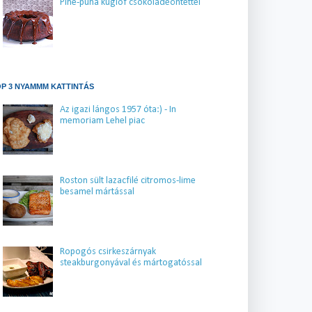
Pihe-puha kuglóf csokoládéöntettel
P 3 NYAMMM KATTINTÁS
Az igazi lángos 1957 óta:) - In
memoriam Lehel piac
Roston sült lazacfilé citromos-lime
besamel mártással
Ropogós csirkeszárnyak
steakburgonyával és mártogatóssal