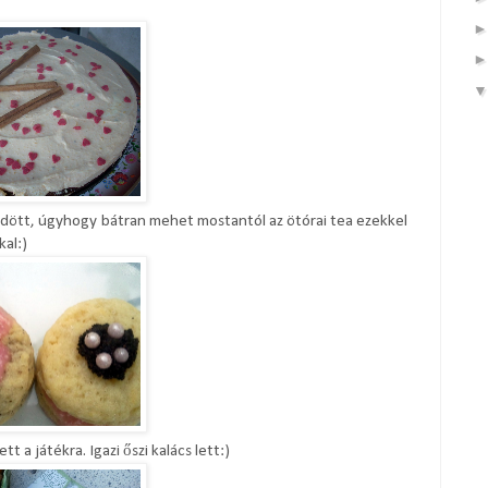
ött, úgyhogy bátran mehet mostantól az ötórai tea ezekkel
al:)
t a játékra. Igazi őszi kalács lett:)