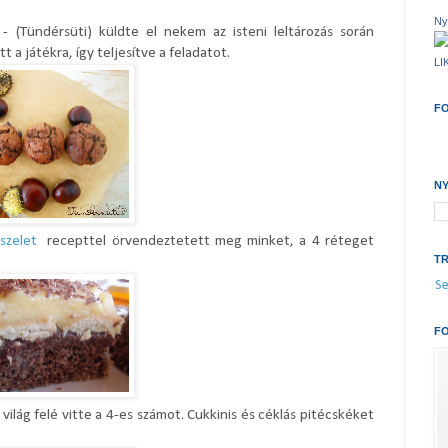
N
 (Tündérsüti) küldte el nekem az isteni leltározás során
t a játékra, így teljesítve a feladatot.
LI
F
N
 szelet
recepttel örvendeztetett meg minket, a 4 réteget
T
Se
FO
ilág felé vitte a 4-es számot. Cukkinis és céklás pitécskéket