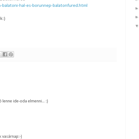
-balatoni-hal-es-borunnep-balatonfured.html
k:)
ó lenne ide-oda elmenni... :)
k vasárnap:-)