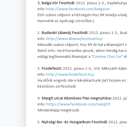
1. Belga Sör Fesztivál
: 2012. június 1-3., Vajdahuny
info:
http://www.facebook.com/belgasor
Első számú célpont a hétvégén hisz NY imádja a bel
mennénk az Apátsági sörözőbe:)
2.
Budavári Libamáj Fesztivál:
2012. június 1-3., Bud
info:
http://www.libamajfesztival.hu/
Második számú célpont, hisz NY él-hal a libamájért is
Belső info: Ha étterembe járunk, akkor mindig kac
eddigi legfinomabb libamájat a
"Comme Chez Soi"
ét
3.
Főzdefeszt:
2012. június 1-3., VIII. Mikszáth Kálm
info:
http://www.fozdefeszt.hu/
Ha időnk engedi, ide is kikukkantunk (azt hiszem ez a
kézműves sörfesztivál.
4.
Margit utcai Kézműves Piac megnyitása:
2012. jún
info:
https://www.facebook.com/margit9
Mindenképp meglessük.
5.
Nyírségi Bio -és Hungarikum Fesztivál:
2012. júni