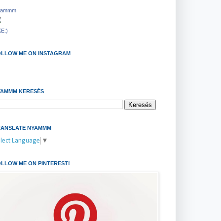
yammm
KE:)
OLLOW ME ON INSTAGRAM
YAMMM KERESÉS
RANSLATE NYAMMM
lect Language
▼
LLOW ME ON PINTEREST!