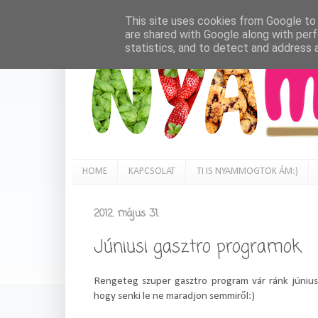
This site uses cookies from Google to d
are shared with Google along with perf
statistics, and to detect and address 
HOME
KAPCSOLAT
TI IS NYAMMOGTOK ÁM:)
2012. május 31.
Júniusi gasztro programok
Rengeteg szuper gasztro program vár ránk júniu
hogy senki le ne maradjon semmiről:)