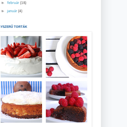
►
február
(18)
►
január
(4)
GYSZERŰ TORTÁK