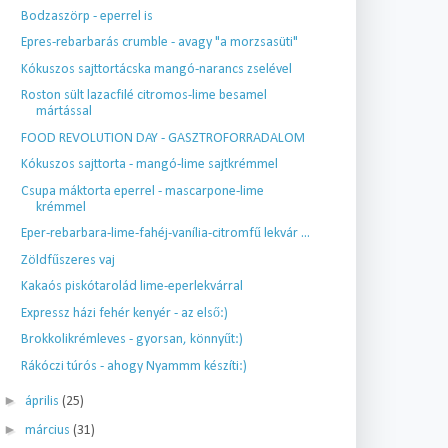
Bodzaszörp - eperrel is
Epres-rebarbarás crumble - avagy "a morzsasüti"
Kókuszos sajttortácska mangó-narancs zselével
Roston sült lazacfilé citromos-lime besamel
mártással
FOOD REVOLUTION DAY - GASZTROFORRADALOM
Kókuszos sajttorta - mangó-lime sajtkrémmel
Csupa máktorta eperrel - mascarpone-lime
krémmel
Eper-rebarbara-lime-fahéj-vanília-citromfű lekvár ...
Zöldfűszeres vaj
Kakaós piskótarolád lime-eperlekvárral
Expressz házi fehér kenyér - az első:)
Brokkolikrémleves - gyorsan, könnyűt:)
Rákóczi túrós - ahogy Nyammm készíti:)
►
április
(25)
►
március
(31)