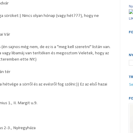
advár
N
ga söröket:) Nincs olyan hónap (vagy hét???), hogy ne
LI
F
ai Vár
 (én sajnos még nem, de ez is a "meg kell szeretni" listán van.
sa vagy libamáj van terítéken és megosztom Veletek, hogy az
N
teremben ette NY:)
án tér
T
 hétvége a sörről és az evésről fog szólni:)) Ez az első hazai
Se
FO
ius 1., II. Margit u.9.
us 2-3., Nyíregyháza