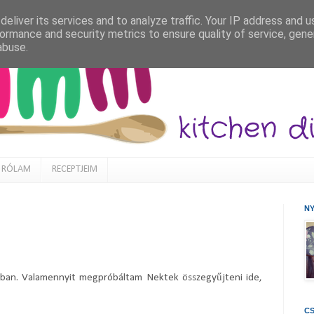
eliver its services and to analyze traffic. Your IP address and 
ormance and security metrics to ensure quality of service, gen
abuse.
RÓLAM
RECEPTJEIM
N
sban. Valamennyit megpróbáltam Nektek összegyűjteni ide,
CS