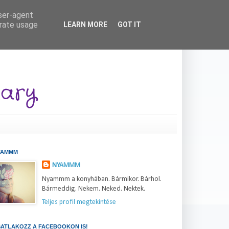
user-agent
erate usage
LEARN MORE
GOT IT
YAMMM
NYAMMM
Nyammm a konyhában. Bármikor. Bárhol.
Bármeddig. Nekem. Neked. Nektek.
Teljes profil megtekintése
ATLAKOZZ A FACEBOOKON IS!