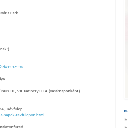
enáris Park
knak:)
x?id=1592996
lya
únius 10., VII. Kazinczy u.14. (vasárnaponként)
24., Révfülöp
B
as-napok-revfulopon.html
 Balatonfüred