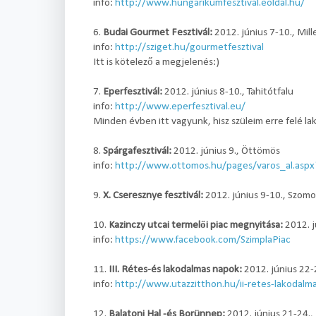
info:
http://www.hungarikumfesztival.eoldal.hu/
6.
Budai Gourmet Fesztivál:
2012. június 7-10., Mill
info:
http://sziget.hu/gourmetfesztival
Itt is kötelező a megjelenés:)
7.
Eperfesztivál:
2012. június 8-10., Tahitótfalu
info:
http://www.eperfesztival.eu/
Minden évben itt vagyunk, hisz szüleim erre felé la
8.
Spárgafesztivál:
2012. június 9., Öttömös
info:
http://www.ottomos.hu/pages/varos_al.asp
9.
X. Cseresznye fesztivál:
2012. június 9-10., Szomo
10.
Kazinczy utcai termelői piac megnyitása:
2012. j
info:
https://www.facebook.com/SzimplaPiac
11.
III. Rétes-és lakodalmas napok:
2012. június 22-
info:
http://www.utazzitthon.hu/ii-retes-lakodalm
12.
Balatoni Hal -és Borünnep:
2012. június 21-24.,