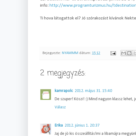
info:
http://www.programturizmus.hu/tdestination
Ti hova látogattok el? Jó szórakozást kívánok Nekte
Bejegyezte:
NYAMMM
dátum:
15:12
2 megjegyzés:
kamrapolc
2012. május 31. 15:40
De szuper! Köszi! :) Mind nagyon klassz lehet, j
Válasz
Erika
2012. június 1. 20:37
Jaj de jò kis összeállìtás!mi a libamájra megyün