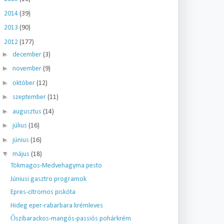
►
2014
(39)
►
2013
(90)
▼
2012
(177)
►
december
(3)
►
november
(9)
►
október
(12)
►
szeptember
(11)
►
augusztus
(14)
►
július
(16)
►
június
(16)
▼
május
(18)
Tökmagos-Medvehagyma pesto
Júniusi gasztro programok
Epres-citromos piskóta
Hideg eper-rabarbara krémleves
Őszibarackos-mangós-passiós pohárkrém