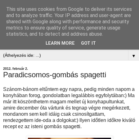
This site uses cookies from Google to deliver its services
and to analyze traffic. Your IP address and user-agent are
shared with Google along with performance and security
metrics to ensure quality of service, generate usage
statistics, and to detect and address abuse.
LEARN MORE
GOT IT
▼
▼
2012. február 2.
Paradicsomos-gombás spagetti
Szánom-bánom eltűntem egy napra, pedig minden napom a
konyhában forog, gondolatban legalábbis egyfolytában:) Ma
már itt köszönthetem magam mellet új konyhapultunkat,
amire december óta vártunk és tegnap végre megérkezett,
mondanom sem kell idáig csak csinosítgattam,
rendezgettem ide-oda a dolgokat:) Ilyen időtlen időkre kiváló
recept ez az isteni gombás spagetti.