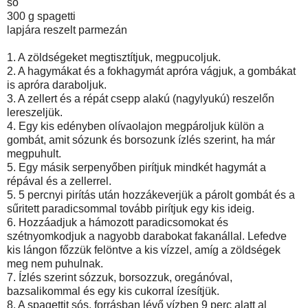
só
300 g spagetti
lapjára reszelt parmezán
1. A zöldségeket megtisztítjuk, megpucoljuk.
2. A hagymákat és a fokhagymát apróra vágjuk, a gombákat
is apróra daraboljuk.
3. A zellert és a répát csepp alakú (nagylyukú) reszelőn
lereszeljük.
4. Egy kis edényben olívaolajon megpároljuk külön a
gombát, amit sózunk és borsozunk ízlés szerint, ha már
megpuhult.
5. Egy másik serpenyőben pirítjuk mindkét hagymát a
répával és a zellerrel.
5. 5 percnyi pirítás után hozzákeverjük a párolt gombát és a
sűritett paradicsommal tovább pirítjuk egy kis ideig.
6. Hozzáadjuk a hámozott paradicsomokat és
szétnyomkodjuk a nagyobb darabokat fakanállal. Lefedve
kis lángon főzzük felöntve a kis vízzel, amíg a zöldségek
meg nem puhulnak.
7. Ízlés szerint sózzuk, borsozzuk, oregánóval,
bazsalikommal és egy kis cukorral ízesítjük.
8. A spagettit sós, forrásban lévő vízben 9 perc alatt al