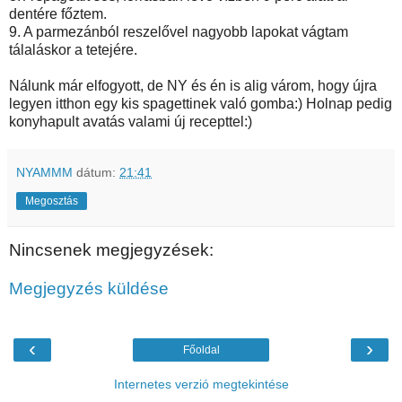
dentére főztem.
9. A parmezánból reszelővel nagyobb lapokat vágtam
tálaláskor a tetejére.
Nálunk már elfogyott, de NY és én is alig várom, hogy újra
legyen itthon egy kis spagettinek való gomba:) Holnap pedig
konyhapult avatás valami új recepttel:)
NYAMMM
dátum:
21:41
Megosztás
Nincsenek megjegyzések:
Megjegyzés küldése
‹
›
Főoldal
Internetes verzió megtekintése