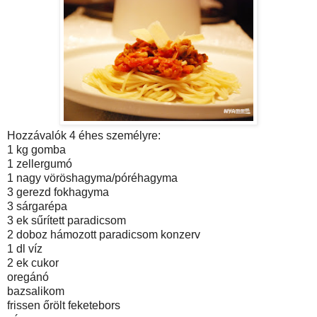
Hozzávalók 4 éhes személyre:
1 kg gomba
1 zellergumó
1 nagy vöröshagyma/póréhagyma
3 gerezd fokhagyma
3 sárgarépa
3 ek sűrített paradicsom
2 doboz hámozott paradicsom konzerv
1 dl víz
2 ek cukor
oregánó
bazsalikom
frissen őrölt feketebors