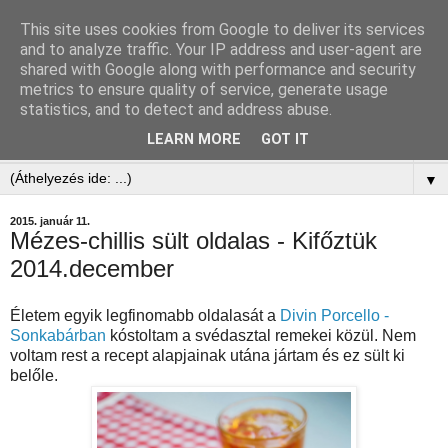
This site uses cookies from Google to deliver its services
and to analyze traffic. Your IP address and user-agent are
shared with Google along with performance and security
metrics to ensure quality of service, generate usage
statistics, and to detect and address abuse.
LEARN MORE
GOT IT
▼
▼
2015. január 11.
Mézes-chillis sült oldalas - Kifőztük
2014.december
Életem egyik legfinomabb oldalasát a
Divin Porcello -
Sonkabárban
kóstoltam a svédasztal remekei közül. Nem
voltam rest a recept alapjainak utána jártam és ez sült ki
belőle.