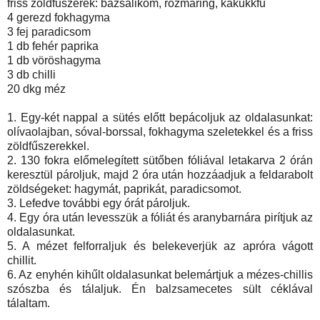
friss zöldfűszerek: bazsalikom, rozmaring, kakukkfű
4 gerezd fokhagyma
3 fej paradicsom
1 db fehér paprika
1 db vöröshagyma
3 db chilli
20 dkg méz
1. Egy-két nappal a sütés előtt bepácoljuk az oldalasunkat:
olívaolajban, sóval-borssal, fokhagyma szeletekkel és a friss
zöldfűszerekkel.
2. 130 fokra előmelegített sütőben fóliával letakarva 2 órán
keresztül pároljuk, majd 2 óra után hozzáadjuk a feldarabolt
zöldségeket: hagymát, paprikát, paradicsomot.
3. Lefedve további egy órát pároljuk.
4. Egy óra után levesszük a fóliát és aranybarnára pirítjuk az
oldalasunkat.
5. A mézet felforraljuk és belekeverjük az apróra vágott
chillit.
6. Az enyhén kihűlt oldalasunkat belemártjuk a mézes-chillis
szószba és tálaljuk. Én balzsamecetes sült céklával
tálaltam.