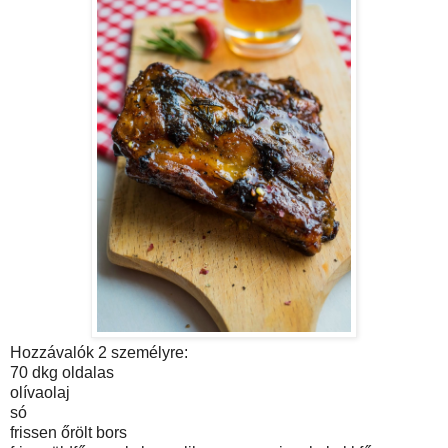
Hozzávalók 2 személyre:
70 dkg oldalas
olívaolaj
só
frissen őrölt bors