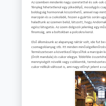
Az üzemben mindenki nagy szeretettel és sok-sok c
Tényleg hihetetlenül egy jókedélyű, mosolygós csap
boldogság hormonnak köszönhető, amivel nap mint na
marcipán és a csokoládé, hiszen a gyártás során ug
haladtunk az üzemen belül, látszott, hogy Andornak 
egész látogatás. Az üzem dolgozói jelenleg egy m
finomság, ami a boltokban a polcokra kerül.
Első állomásunk az alapanyag raktár volt, ide fut b
csomagolóanyag stb. Itt minden minőségellenőrzése
Természetesen a következő lépcsőfok a marcipán ké
(őrölt mandula) és cukor elegye. Többféle összetéte
mennyiségét növelik vagy csökkentik, természetes a
cukor nélküli változat is, ami nagy előnyt jelent a