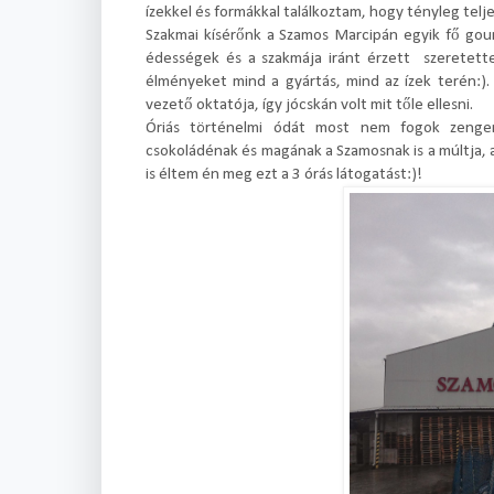
ízekkel és formákkal találkoztam, hogy tényleg telj
Szakmai kísérőnk a Szamos Marcipán egyik fő gour
édességek és a szakmája iránt érzett szeretette
élményeket mind a gyártás, mind az ízek terén:)
vezető oktatója, így jócskán volt mit tőle ellesni.
Óriás történelmi ódát most nem fogok zengen
csokoládénak és magának a Szamosnak is a múltja, 
is éltem én meg ezt a 3 órás látogatást:)!