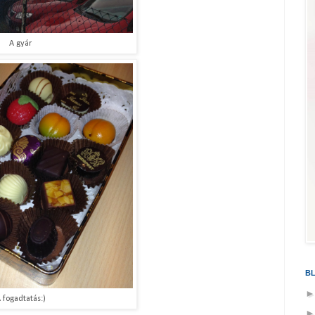
A gyár
B
 fogadtatás:)