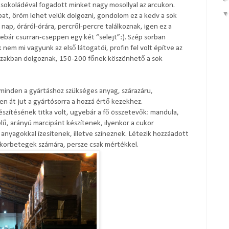
sokoládéval fogadott minket nagy mosollyal az arcukon.
at, öröm lehet velük dolgozni, gondolom ez a kedv a sok
p, óráról-órára, percről-percre találkoznak, igen ez a
yebár csurran-cseppen egy két “selejt”:). Szép sorban
nem mi vagyunk az első látogatói, profin fel volt építve az
űszakban dolgoznak, 150-200 főnek köszönhető a sok
e minden a gyártáshoz szükséges anyag, szárazáru,
n át jut a gyártósorra a hozzá értő kezekhez.
szítésének titka volt, ugyebár a fő összetevők: mandula,
lű, arányú marcipánt készítenek, ilyenkor a cukor
nyagokkal ízesítenek, illetve színeznek. Létezik hozzáadott
 cukorbetegek számára, persze csak mértékkel.