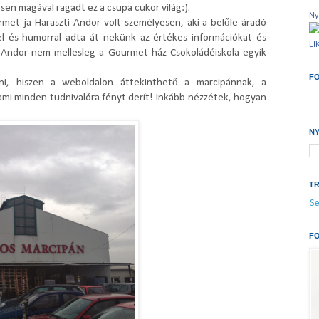
esen magával ragadt ez a csupa cukor világ:).
N
met-ja Haraszti Andor volt személyesen, aki a belőle áradó
l és humorral adta át nekünk az értékes információkat és
LI
. Andor nem mellesleg a Gourmet-ház Csokoládéiskola egyik
F
i, hiszen a weboldalon áttekinthető a marcipánnak, a
ami minden tudnivalóra fényt derít! Inkább nézzétek, hogyan
N
T
Se
FO