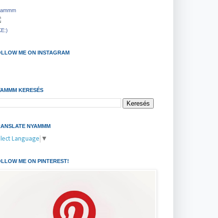
yammm
KE:)
OLLOW ME ON INSTAGRAM
YAMMM KERESÉS
RANSLATE NYAMMM
lect Language
▼
LLOW ME ON PINTEREST!