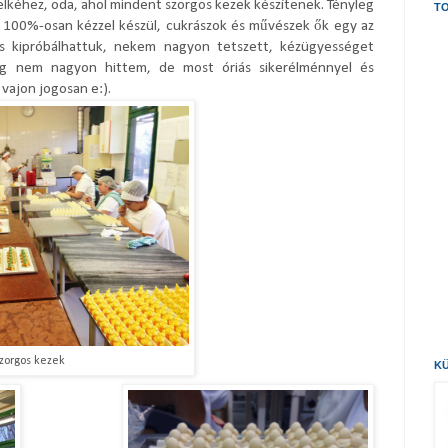
lkéhez, oda, ahol mindent szorgos kezek készítenek. Tényleg
TO
n 100%-osan kézzel készül, cukrászok és művészek ők egy az
is kipróbálhattuk, nekem nagyon tetszett, kézügyességet
ig nem nagyon hittem, de most óriás sikerélménnyel és
 vajon jogosan e:).
zorgos kezek
KÜ