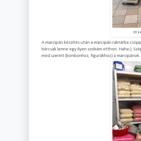
Itt 
A marcipán készítés után a marcipán raktárba csöp
bárcsak lenne egy ilyen szobám otthon. Haha:). Szé
mód szerint (bonbonhoz, figurákhoz) a marcipánok.