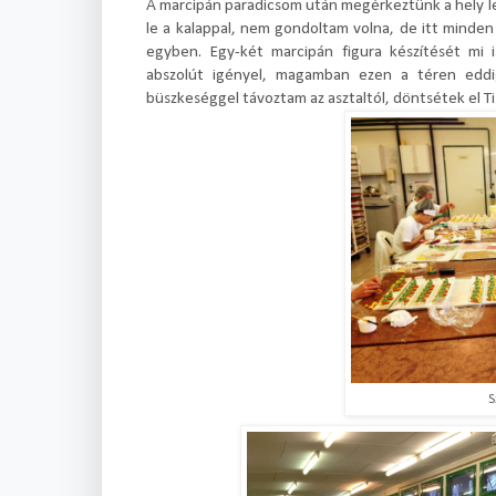
A marcipán paradicsom után megérkeztünk a hely le
le a kalappal, nem gondoltam volna, de itt minde
egyben. Egy-két marcipán figura készítését mi 
abszolút igényel, magamban ezen a téren edd
büszkeséggel távoztam az asztaltól, döntsétek el Ti
S