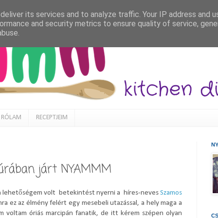
eliver its services and to analyze traffic. Your IP address and 
ormance and security metrics to ensure quality of service, gen
abuse.
RÓLAM
RECEPTJEIM
N
úrában járt NYAMMM
 lehetőségem volt betekintést nyerni a híres-neves
Szamos
a ez az élmény felért egy mesebeli utazással, a hely maga a
oltam óriás marcipán fanatik, de itt kérem szépen olyan
CS