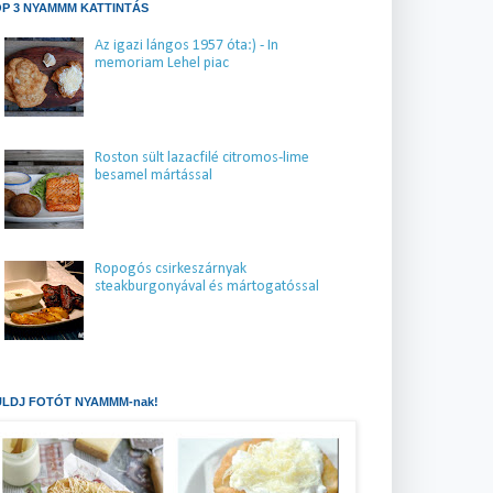
P 3 NYAMMM KATTINTÁS
Az igazi lángos 1957 óta:) - In
memoriam Lehel piac
Roston sült lazacfilé citromos-lime
besamel mártással
Ropogós csirkeszárnyak
steakburgonyával és mártogatóssal
LDJ FOTÓT NYAMMM-nak!