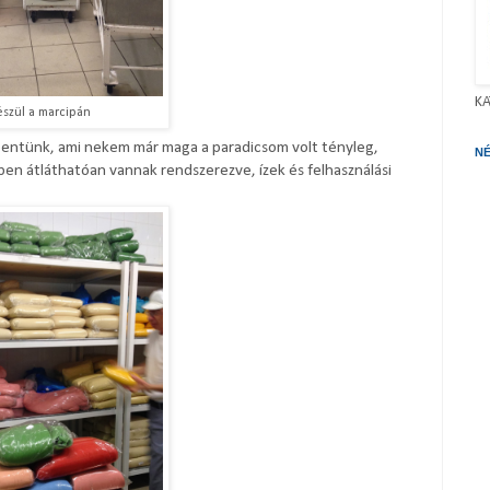
KA
készül a marcipán
pentünk, ami nekem már maga a paradicsom volt tényleg,
N
pen átláthatóan vannak rendszerezve, ízek és felhasználási