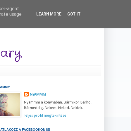
user-agent
erate usage
LEARN MORE
GOT IT
YAMMM
NYAMMM
Nyammm a konyhában. Bármikor. Bárhol.
Bármeddig. Nekem. Neked. Nektek.
Teljes profil megtekintése
ATLAKOZZ A FACEBOOKON IS!