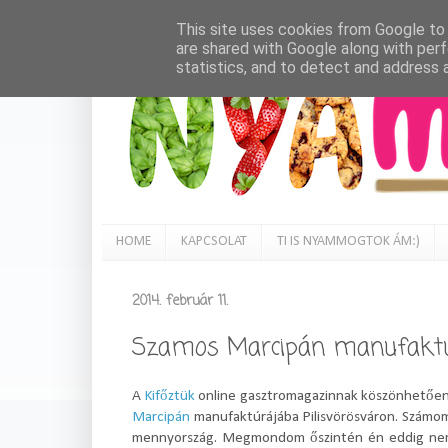
This site uses cookies from Google to d
are shared with Google along with perf
statistics, and to detect and address 
HOME
KAPCSOLAT
TI IS NYAMMOGTOK ÁM:)
2014. február 11.
Szamos Marcipán manufakt
A
Kifőztük
online gasztromagazinnak köszönhetően
Marcipán
manufaktúrájába Pilisvörösváron. Számomr
mennyország. Megmondom őszintén én eddig nem v