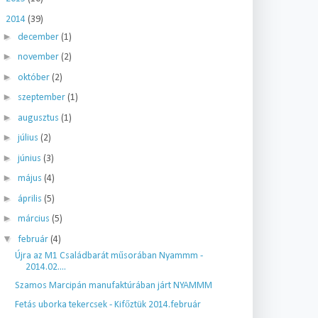
▼
2014
(39)
►
december
(1)
►
november
(2)
►
október
(2)
►
szeptember
(1)
►
augusztus
(1)
►
július
(2)
►
június
(3)
►
május
(4)
►
április
(5)
►
március
(5)
▼
február
(4)
Újra az M1 Családbarát műsorában Nyammm -
2014.02....
Szamos Marcipán manufaktúrában járt NYAMMM
Fetás uborka tekercsek - Kifőztük 2014.február