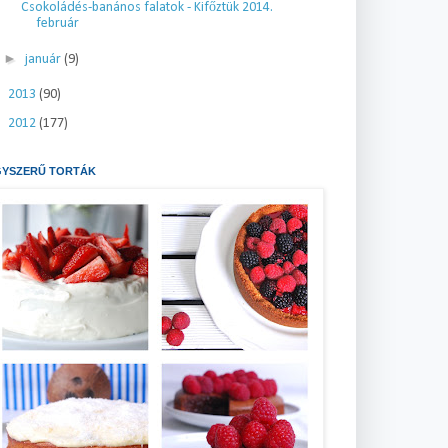
Csokoládés-banános falatok - Kifőztük 2014.
február
►
január
(9)
►
2013
(90)
►
2012
(177)
GYSZERŰ TORTÁK