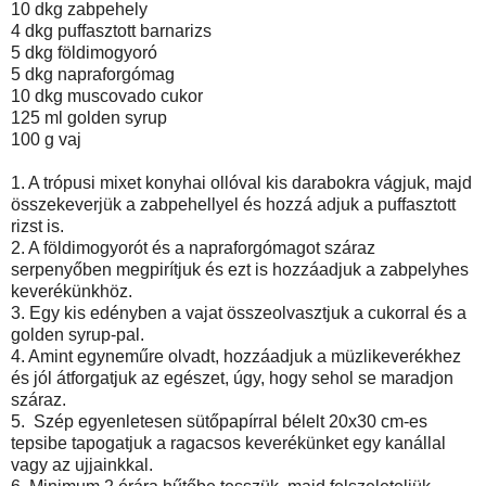
10 dkg zabpehely
4 dkg puffasztott barnarizs
5 dkg földimogyoró
5 dkg napraforgómag
10 dkg muscovado cukor
125 ml golden syrup
100 g vaj
1. A trópusi mixet konyhai ollóval kis darabokra vágjuk, majd
összekeverjük a zabpehellyel és hozzá adjuk a puffasztott
rizst is.
2. A földimogyorót és a napraforgómagot száraz
serpenyőben megpirítjuk és ezt is hozzáadjuk a zabpelyhes
keverékünkhöz.
3. Egy kis edényben a vajat összeolvasztjuk a cukorral és a
golden syrup-pal.
4. Amint egyneműre olvadt, hozzáadjuk a müzlikeverékhez
és jól átforgatjuk az egészet, úgy, hogy sehol se maradjon
száraz.
5. Szép egyenletesen sütőpapírral bélelt 20x30 cm-es
tepsibe tapogatjuk a ragacsos keverékünket egy kanállal
vagy az ujjainkkal.