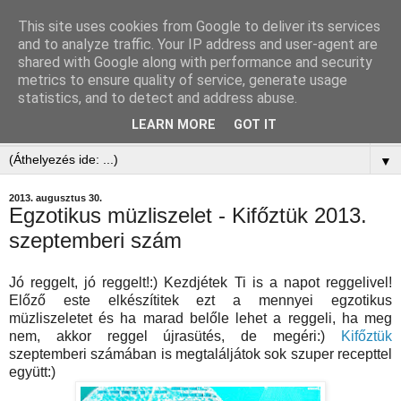
This site uses cookies from Google to deliver its services
and to analyze traffic. Your IP address and user-agent are
shared with Google along with performance and security
metrics to ensure quality of service, generate usage
statistics, and to detect and address abuse.
LEARN MORE
GOT IT
▼
▼
2013. augusztus 30.
Egzotikus müzliszelet - Kifőztük 2013.
szeptemberi szám
Jó reggelt, jó reggelt!:) Kezdjétek Ti is a napot reggelivel!
Előző este elkészítitek ezt a mennyei egzotikus
müzliszeletet és ha marad belőle lehet a reggeli, ha meg
nem, akkor reggel újrasütés, de megéri:)
Kifőztük
szeptemberi számában is megtaláljátok sok szuper recepttel
együtt:)