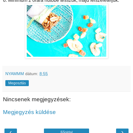
6. Minimum 2 órára hűtőbe tesszük, majd felszeleteljük.
NYAMMM
dátum:
8:55
Megosztás
Nincsenek megjegyzések:
Megjegyzés küldése
‹
›
Főoldal